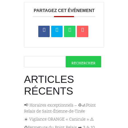
PARTAGEZ CET ÉVÉNEMENT
RECHERCHER
ARTICLES
RÉCENTS
📢 Horaires exceptionnels – ♻️🚮Point
Relais de Saint-Étienne-de-Tinée
☀️ Vigilance ORANGE « Canicule » ⚠️
♻️Fermeture du Point Relais ➡️​ 3 & 10