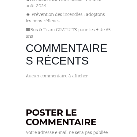
août 2026
🔥 Prévention des incendies : adoptons
les bons réflexes
🚌​Bus & Tram GRATUITS pour les + de 65
ans
COMMENTAIRE
S RÉCENTS
Aucun commentaire à afficher.
POSTER LE
COMMENTAIRE
Votre adresse e-mail ne sera pas publiée.