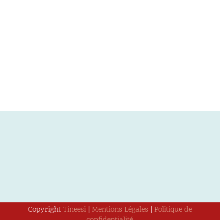
Copyright
Tineesi
|
Mentions Légales
|
Politique de