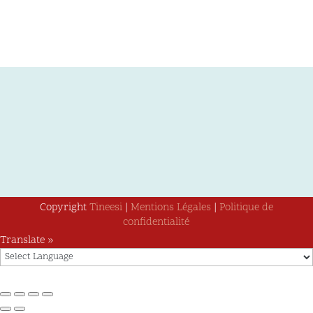
Copyright
Tineesi
|
Mentions Légales
|
Politique de
confidentialité
Translate »