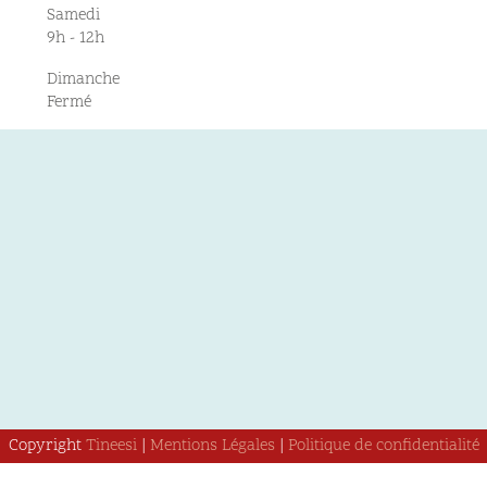
Samedi
9h - 12h
Dimanche
Fermé
Copyright
Tineesi
|
Mentions Légales
|
Politique de confidentialité