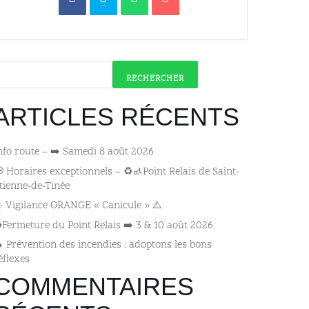
RECHERCHER
ARTICLES RÉCENTS
nfo route – ➡️ Samedi 8 août 2026
 Horaires exceptionnels – ♻️🚮Point Relais de Saint-
tienne-de-Tinée
️ Vigilance ORANGE « Canicule » ⚠️
️Fermeture du Point Relais ➡️​ 3 & 10 août 2026
 Prévention des incendies : adoptons les bons
éflexes
COMMENTAIRES