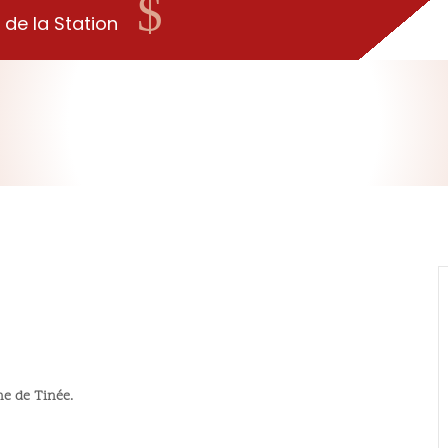
$
 de la Station
ne de Tinée.