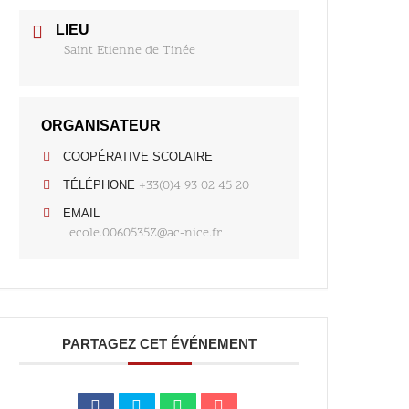
LIEU
Saint Etienne de Tinée
ORGANISATEUR
COOPÉRATIVE SCOLAIRE
+33(0)4 93 02 45 20
TÉLÉPHONE
EMAIL
ecole.0060535Z@ac-nice.fr
PARTAGEZ CET ÉVÉNEMENT