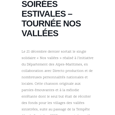
SOIRÉES
ESTIVALES –
TOURNÉE NOS
VALLÉES
Le 21 décembre dernier sortait le single
solidaire « Nos vallées » réalisé à l’initiative
du Département des Alpes-Maritimes, en
collaboration avec Directo production et de
nombreuses personnalités nationales et
locales. Cette chanson originale aux
paroles émouvantes et à la mélodie
entêtante dont le seul but était de récolter
des fonds pour les villages des vallées
sinistrées, suite au passage de la Tempête