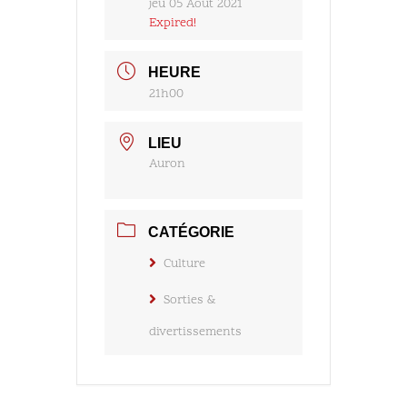
jeu 05 Août 2021
Expired!
HEURE
21h00
LIEU
Auron
CATÉGORIE
Culture
Sorties &
divertissements