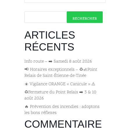
RECHERCHER
ARTICLES
RÉCENTS
Info route – ➡️ Samedi 8 août 2026
📢 Horaires exceptionnels – ♻️🚮Point
Relais de Saint-Étienne-de-Tinée
☀️ Vigilance ORANGE « Canicule » ⚠️
♻️Fermeture du Point Relais ➡️​ 3 & 10
août 2026
🔥 Prévention des incendies : adoptons
les bons réflexes
COMMENTAIRE