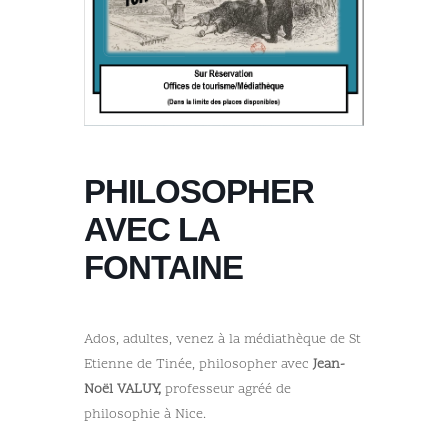
PHILOSOPHER
AVEC LA
FONTAINE
Ados, adultes, venez à la médiathèque de St
Etienne de Tinée, philosopher avec
Jean-
Noël VALUY,
professeur agréé de
philosophie à Nice.