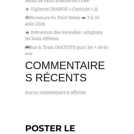
Relais de Saint-Étienne-de-Tinée
☀️ Vigilance ORANGE « Canicule » ⚠️
♻️Fermeture du Point Relais ➡️​ 3 & 10
août 2026
🔥 Prévention des incendies : adoptons
les bons réflexes
🚌​Bus & Tram GRATUITS pour les + de 65
ans
COMMENTAIRE
S RÉCENTS
Aucun commentaire à afficher.
POSTER LE