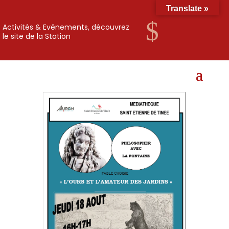
Translate »
$
Activités & Evénements, découvrez
le site de la Station