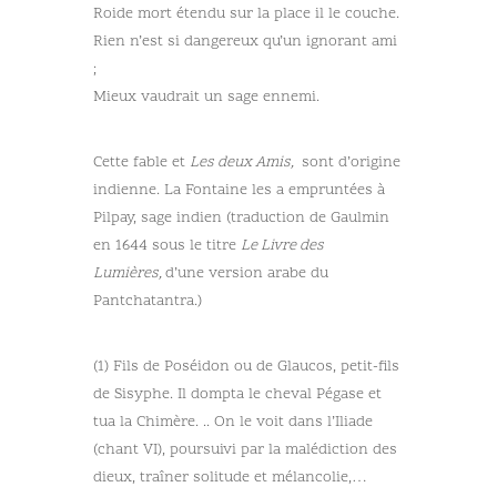
Roide mort étendu sur la place il le couche.
Rien n’est si dangereux qu’un ignorant ami
;
Mieux vaudrait un sage ennemi.
Cette fable et
Les deux Amis,
sont d’origine
indienne. La Fontaine les a empruntées à
Pilpay, sage indien (traduction de Gaulmin
en 1644 sous le titre
Le Livre des
Lumières,
d’une version arabe du
Pantchatantra.)
(1) Fils de Poséidon ou de Glaucos, petit-fils
de Sisyphe. Il dompta le cheval Pégase et
tua la Chimère. .. On le voit dans l’Iliade
(chant VI), poursuivi par la malédiction des
dieux, traîner solitude et mélancolie,…