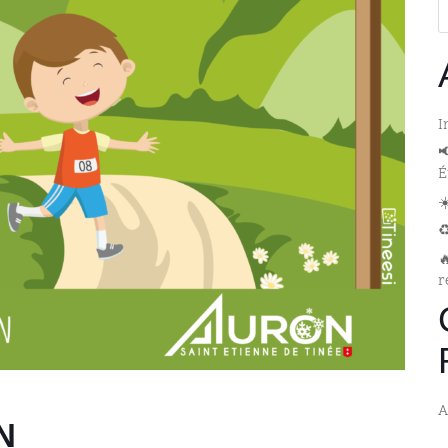
I

É
☀
♻

r
A
N