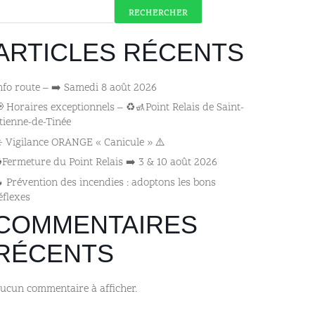
RECHERCHER
ARTICLES RÉCENTS
nfo route – ➡️ Samedi 8 août 2026
 Horaires exceptionnels – ♻️🚮Point Relais de Saint-
tienne-de-Tinée
️ Vigilance ORANGE « Canicule » ⚠️
️Fermeture du Point Relais ➡️​ 3 & 10 août 2026
 Prévention des incendies : adoptons les bons
éflexes
COMMENTAIRES
RÉCENTS
ucun commentaire à afficher.