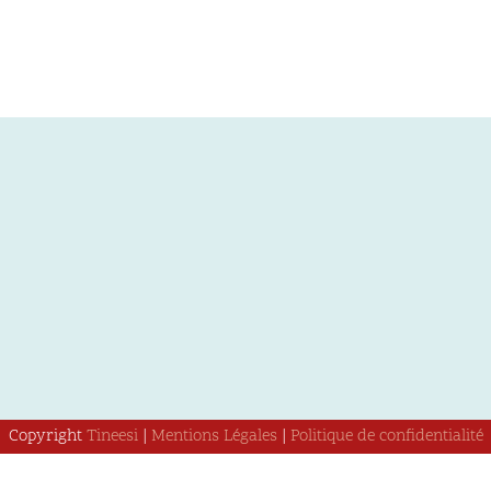
Copyright
Tineesi
|
Mentions Légales
|
Politique de confidentialité