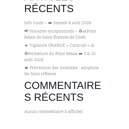
RÉCENTS
Info route – ➡️ Samedi 8 août 2026
📢 Horaires exceptionnels – ♻️🚮Point
Relais de Saint-Étienne-de-Tinée
☀️ Vigilance ORANGE « Canicule » ⚠️
♻️Fermeture du Point Relais ➡️​ 3 & 10
août 2026
🔥 Prévention des incendies : adoptons
les bons réflexes
COMMENTAIRE
S RÉCENTS
Aucun commentaire à afficher.