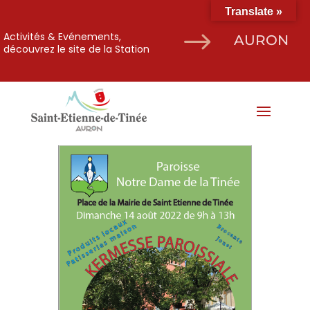
Translate »
$
Activités & Evénements,
AURON
découvrez le site de la Station