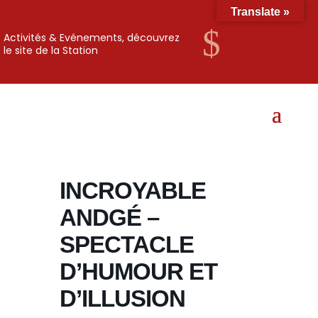
Translate »
$
Activités & Evénements, découvrez
le site de la Station
INCROYABLE
ANDGÉ –
SPECTACLE
D’HUMOUR ET
D’ILLUSION