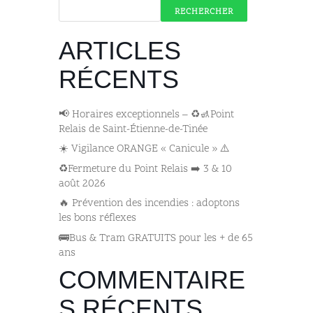
RECHERCHER
ARTICLES
RÉCENTS
📢 Horaires exceptionnels – ♻️🚮Point
Relais de Saint-Étienne-de-Tinée
☀️ Vigilance ORANGE « Canicule » ⚠️
♻️Fermeture du Point Relais ➡️​ 3 & 10
août 2026
🔥 Prévention des incendies : adoptons
les bons réflexes
🚌​Bus & Tram GRATUITS pour les + de 65
ans
COMMENTAIRE
S RÉCENTS