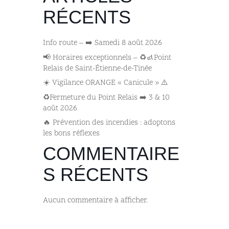
RÉCENTS
Info route – ➡️ Samedi 8 août 2026
📢 Horaires exceptionnels – ♻️🚮Point
Relais de Saint-Étienne-de-Tinée
☀️ Vigilance ORANGE « Canicule » ⚠️
♻️Fermeture du Point Relais ➡️​ 3 & 10
août 2026
🔥 Prévention des incendies : adoptons
les bons réflexes
COMMENTAIRE
S RÉCENTS
Aucun commentaire à afficher.