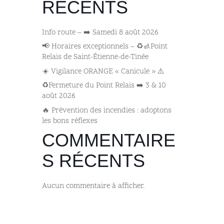
RÉCENTS
Info route – ➡️ Samedi 8 août 2026
📢 Horaires exceptionnels – ♻️🚮Point
Relais de Saint-Étienne-de-Tinée
☀️ Vigilance ORANGE « Canicule » ⚠️
♻️Fermeture du Point Relais ➡️​ 3 & 10
août 2026
🔥 Prévention des incendies : adoptons
les bons réflexes
COMMENTAIRE
S RÉCENTS
Aucun commentaire à afficher.