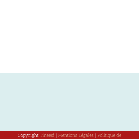
Copyright
Tineesi
|
Mentions Légales
|
Politique de