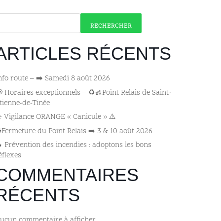
RECHERCHER
ARTICLES RÉCENTS
nfo route – ➡️ Samedi 8 août 2026
 Horaires exceptionnels – ♻️🚮Point Relais de Saint-
tienne-de-Tinée
️ Vigilance ORANGE « Canicule » ⚠️
️Fermeture du Point Relais ➡️​ 3 & 10 août 2026
 Prévention des incendies : adoptons les bons
éflexes
COMMENTAIRES
RÉCENTS
ucun commentaire à afficher.