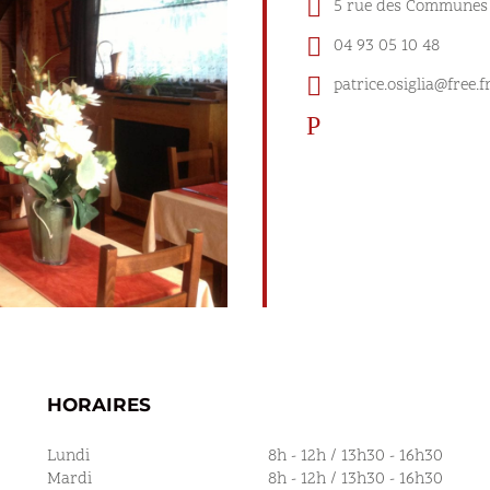

5 rue des Communes 

04 93 05 10 48

patrice.osiglia@free.f
P
HORAIRES
Lundi
8h - 12h / 13h30 - 16h30
Mardi
8h - 12h / 13h30 - 16h30