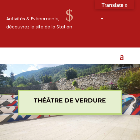
Translate »
$
Activités & Evénements,
découvrez le site de la Station
THÉÂTRE DE VERDURE