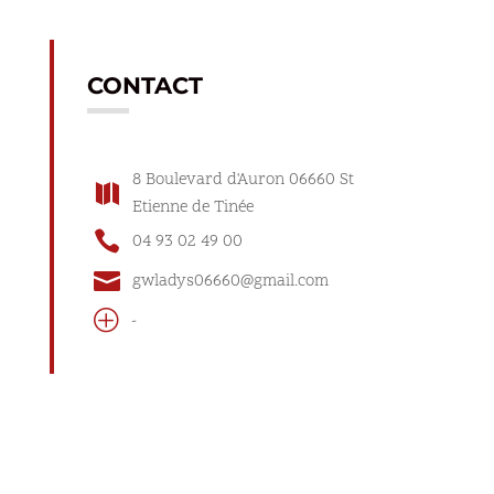
CONTACT
8 Boulevard d'Auron 06660 St

Etienne de Tinée

04 93 02 49 00

gwladys06660@gmail.com
P
-