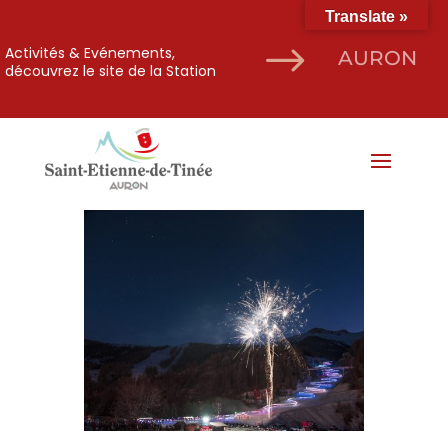
Translate »
$
Activités & Evénements,
AURON
découvrez le site de la Station