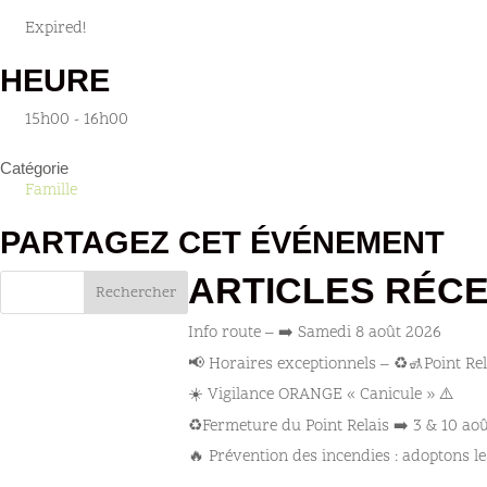
Expired!
HEURE
15h00 - 16h00
Catégorie
Famille
PARTAGEZ CET ÉVÉNEMENT
ARTICLES RÉC
Rechercher
Info route – ➡️ Samedi 8 août 2026
📢 Horaires exceptionnels – ♻️🚮Point Rel
☀️ Vigilance ORANGE « Canicule » ⚠️
♻️Fermeture du Point Relais ➡️​ 3 & 10 ao
🔥 Prévention des incendies : adoptons le