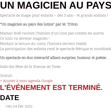
UN MAGICIEN AU PAYS
Spectacle de magie pour enfants – dès 3 ans – et grands enfants !
“Un magicien au pays des lutins” par M. Triton
Maman Noël raconte l’histoire d’un lutin pas comme les autres.
Ce lutin va devenir magicien !
Pendant la lecture du conte, l’histoire devient réalité.
La participation des enfants rend le spectacle féérique et inoubliable
Un spectacle en duo interactif alliant surprise, humour et poésie.
Salle des fêtes de St Etienne de Tinée.
Gratuit.
+ Ajouter à mon Agenda Google
L'ÉVÉNEMENT EST TERMINÉ.
DATE
ven 24 Déc 2021