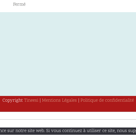
Fermé
Copyright
Tineesi
|
Mentions Légales
|
Politique de confidentialité
e sur notre site web. Si vous continuez à utiliser ce site, nous sup