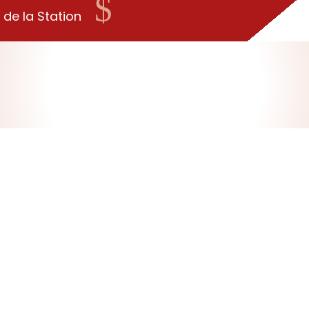
$
 de la Station