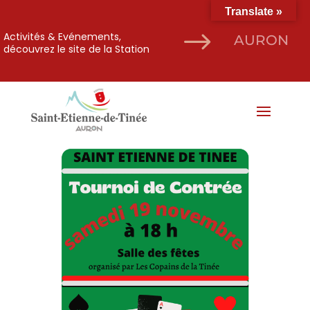
Translate »
$
Activités & Evénements,
AURON
découvrez le site de la Station