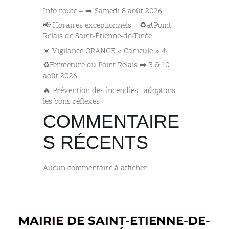
Info route – ➡️ Samedi 8 août 2026
📢 Horaires exceptionnels – ♻️🚮Point
Relais de Saint-Étienne-de-Tinée
☀️ Vigilance ORANGE « Canicule » ⚠️
♻️Fermeture du Point Relais ➡️​ 3 & 10
août 2026
🔥 Prévention des incendies : adoptons
les bons réflexes
COMMENTAIRE
S RÉCENTS
Aucun commentaire à afficher.
MAIRIE DE SAINT-ETIENNE-DE-