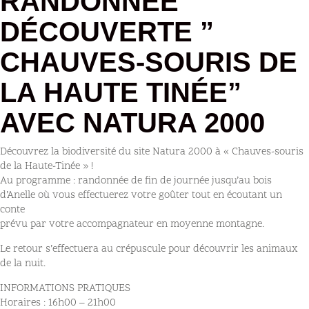
RANDONNÉE
DÉCOUVERTE ”
CHAUVES-SOURIS DE
LA HAUTE TINÉE”
AVEC NATURA 2000
Découvrez la biodiversité du site Natura 2000 à « Chauves-souris
de la Haute-Tinée » !
Au programme : randonnée de fin de journée jusqu’au bois
d’Anelle où vous effectuerez votre goûter tout en écoutant un
conte
prévu par votre accompagnateur en moyenne montagne.
Le retour s’effectuera au crépuscule pour découvrir les animaux
de la nuit.
INFORMATIONS PRATIQUES
Horaires : 16h00 – 21h00