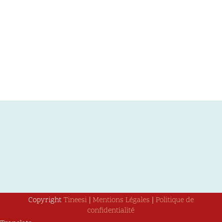
Copyright
Tineesi
|
Mentions Légales
|
Politique de
confidentialité