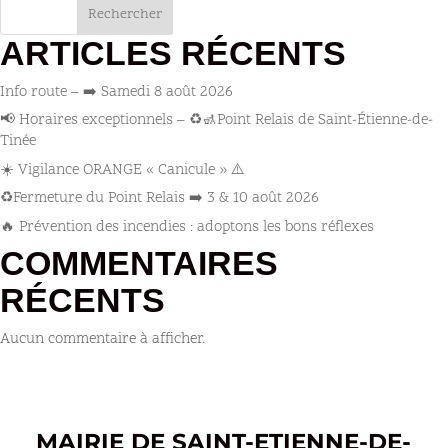
Rechercher
ARTICLES RÉCENTS
Info route – ➡️ Samedi 8 août 2026
📢 Horaires exceptionnels – ♻️🚮Point Relais de Saint-Étienne-de-
Tinée
☀️ Vigilance ORANGE « Canicule » ⚠️
♻️Fermeture du Point Relais ➡️​ 3 & 10 août 2026
🔥 Prévention des incendies : adoptons les bons réflexes
COMMENTAIRES
RÉCENTS
Aucun commentaire à afficher.
MAIRIE DE SAINT-ETIENNE-DE-