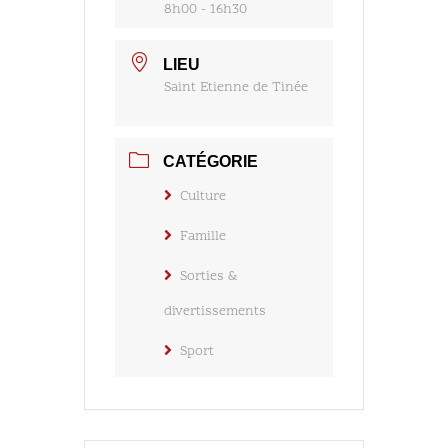
8h00 - 16h30
LIEU
Saint Etienne de Tinée
CATÉGORIE
Culture
Famille
Sorties &
divertissements
Sport