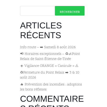
RECHERCHER
ARTICLES
RÉCENTS
Info route – ➡️ Samedi 8 août 2026
📢 Horaires exceptionnels – ♻️🚮Point
Relais de Saint-Étienne-de-Tinée
☀️ Vigilance ORANGE « Canicule » ⚠️
♻️Fermeture du Point Relais ➡️​ 3 & 10
août 2026
🔥 Prévention des incendies : adoptons
les bons réflexes
COMMENTAIRE