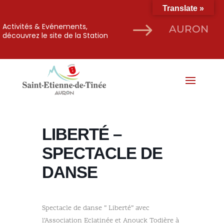
Translate »
$
Activités & Evénements,
AURON
découvrez le site de la Station
LIBERTÉ –
SPECTACLE DE
DANSE
Spectacle de danse ” Liberté” avec
l’Association Eclatinée et Anouck Todière à