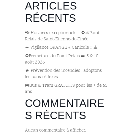
ARTICLES
RÉCENTS
📢 Horaires exceptionnels – ♻️🚮Point
Relais de Saint-Étienne-de-Tinée
☀️ Vigilance ORANGE « Canicule » ⚠️
♻️Fermeture du Point Relais ➡️​ 3 & 10
août 2026
🔥 Prévention des incendies : adoptons
les bons réflexes
🚌​Bus & Tram GRATUITS pour les + de 65
ans
COMMENTAIRE
S RÉCENTS
Aucun commentaire à afficher.