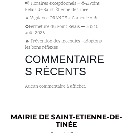
📢 Horaires exceptionnels – ♻️🚮Point
Relais de Saint-Étienne-de-Tinée
☀️ Vigilance ORANGE « Canicule » ⚠️
♻️Fermeture du Point Relais ➡️​ 3 & 10
août 2026
🔥 Prévention des incendies : adoptons
les bons réflexes
COMMENTAIRE
S RÉCENTS
Aucun commentaire à afficher.
MAIRIE DE SAINT-ETIENNE-DE-
TINÉE