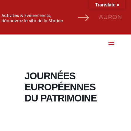
Translate »
$
Activités & Evénements,
AURON
découvrez le site de la Station
JOURNÉES
EUROPÉENNES
DU PATRIMOINE