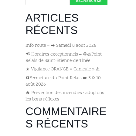
RECHERCHER
ARTICLES
RÉCENTS
Info route – ➡️ Samedi 8 août 2026
📢 Horaires exceptionnels – ♻️🚮Point
Relais de Saint-Étienne-de-Tinée
☀️ Vigilance ORANGE « Canicule » ⚠️
♻️Fermeture du Point Relais ➡️​ 3 & 10
août 2026
🔥 Prévention des incendies : adoptons
les bons réflexes
COMMENTAIRE
S RÉCENTS