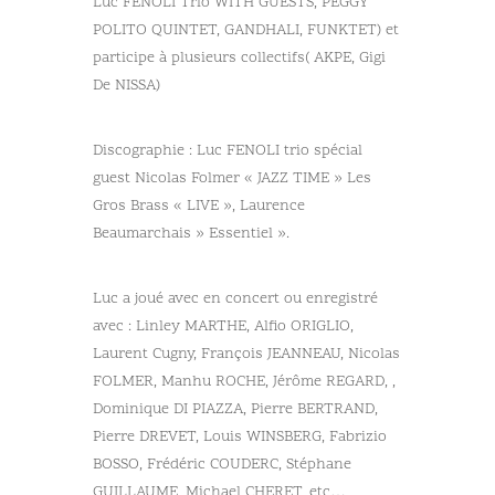
Luc FENOLI Trio WITH GUESTS, PEGGY
POLITO QUINTET, GANDHALI, FUNKTET) et
participe à plusieurs collectifs( AKPE, Gigi
De NISSA)
Discographie : Luc FENOLI trio spécial
guest Nicolas Folmer « JAZZ TIME » Les
Gros Brass « LIVE », Laurence
Beaumarchais » Essentiel ».
Luc a joué avec en concert ou enregistré
avec : Linley MARTHE, Alfio ORIGLIO,
Laurent Cugny, François JEANNEAU, Nicolas
FOLMER, Manhu ROCHE, Jérôme REGARD, ,
Dominique DI PIAZZA, Pierre BERTRAND,
Pierre DREVET, Louis WINSBERG, Fabrizio
BOSSO, Frédéric COUDERC, Stéphane
GUILLAUME, Michael CHERET, etc…