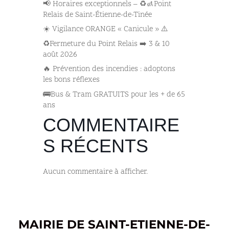
📢 Horaires exceptionnels – ♻️🚮Point
Relais de Saint-Étienne-de-Tinée
☀️ Vigilance ORANGE « Canicule » ⚠️
♻️Fermeture du Point Relais ➡️​ 3 & 10
août 2026
🔥 Prévention des incendies : adoptons
les bons réflexes
🚌​Bus & Tram GRATUITS pour les + de 65
ans
COMMENTAIRE
S RÉCENTS
Aucun commentaire à afficher.
MAIRIE DE SAINT-ETIENNE-DE-