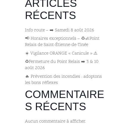
ARTICLES
RÉCENTS
Info route – ➡️ Samedi 8 août 2026
📢 Horaires exceptionnels – ♻️🚮Point
Relais de Saint-Étienne-de-Tinée
☀️ Vigilance ORANGE « Canicule » ⚠️
♻️Fermeture du Point Relais ➡️​ 3 & 10
août 2026
🔥 Prévention des incendies : adoptons
les bons réflexes
COMMENTAIRE
S RÉCENTS
Aucun commentaire à afficher.