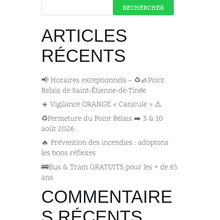
RECHERCHER
ARTICLES
RÉCENTS
📢 Horaires exceptionnels – ♻️🚮Point
Relais de Saint-Étienne-de-Tinée
☀️ Vigilance ORANGE « Canicule » ⚠️
♻️Fermeture du Point Relais ➡️​ 3 & 10
août 2026
🔥 Prévention des incendies : adoptons
les bons réflexes
🚌​Bus & Tram GRATUITS pour les + de 65
ans
COMMENTAIRE
S RÉCENTS