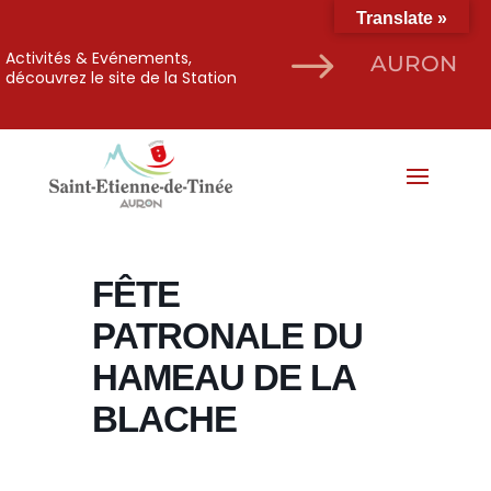
Translate »
$
Activités & Evénements,
AURON
découvrez le site de la Station
FÊTE
PATRONALE DU
HAMEAU DE LA
BLACHE