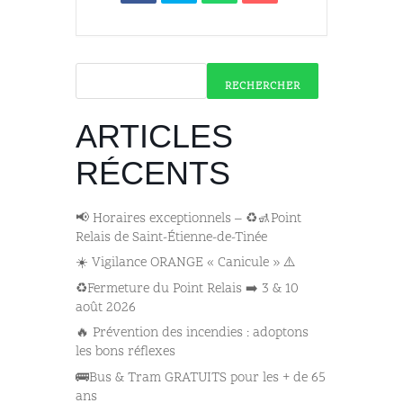
RECHERCHER
ARTICLES
RÉCENTS
📢 Horaires exceptionnels – ♻️🚮Point
Relais de Saint-Étienne-de-Tinée
☀️ Vigilance ORANGE « Canicule » ⚠️
♻️Fermeture du Point Relais ➡️​ 3 & 10
août 2026
🔥 Prévention des incendies : adoptons
les bons réflexes
🚌​Bus & Tram GRATUITS pour les + de 65
ans