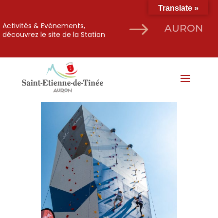
Translate »
$
Activités & Evénements,
AURON
découvrez le site de la Station