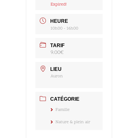
Expired!
HEURE
10h00 - 16h00
TARIF
9.00€
LIEU
Auron
CATÉGORIE
Famille
Nature & plein air