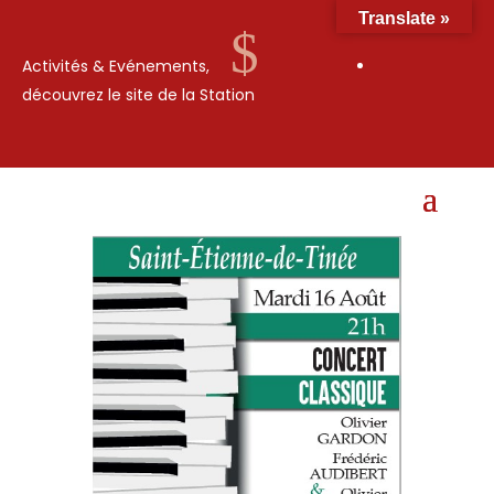
Translate »
$
Activités & Evénements,
découvrez le site de la Station