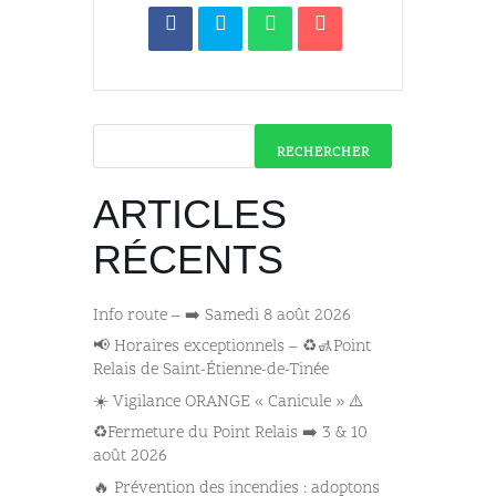
RECHERCHER
ARTICLES
RÉCENTS
Info route – ➡️ Samedi 8 août 2026
📢 Horaires exceptionnels – ♻️🚮Point
Relais de Saint-Étienne-de-Tinée
☀️ Vigilance ORANGE « Canicule » ⚠️
♻️Fermeture du Point Relais ➡️​ 3 & 10
août 2026
🔥 Prévention des incendies : adoptons