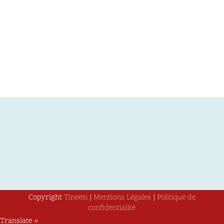
Copyright
Tineesi
|
Mentions Légales
|
Politique de
confidentialité
Translate »