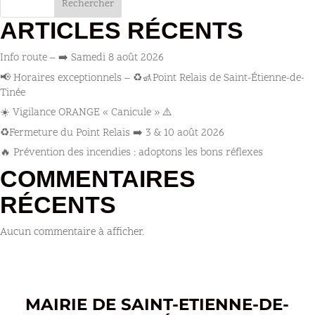
Rechercher
ARTICLES RÉCENTS
Info route – ➡️ Samedi 8 août 2026
📢 Horaires exceptionnels – ♻️🚮Point Relais de Saint-Étienne-de-
Tinée
☀️ Vigilance ORANGE « Canicule » ⚠️
♻️Fermeture du Point Relais ➡️​ 3 & 10 août 2026
🔥 Prévention des incendies : adoptons les bons réflexes
COMMENTAIRES
RÉCENTS
Aucun commentaire à afficher.
MAIRIE DE SAINT-ETIENNE-DE-