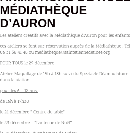
MÉDIATHÈQUE
D’AURON
Les ateliers créatifs avec la Médiathèque d’Auron pour les enfants
ces ateliers se font sur réservation auprès de la Médiathèque : Tél
06 31 58 41 48 ou mediatheque@saintetiennedetinee.org
POUR TOUS le 29 décembre
Atelier Maquillage de 15h à 18h suivi du Spectacle Déambulatoire
dans la station
pour les 6 – 12 ans
de 16h à 17h30
le 21 décembre ” Centre de table”
le 23 décembre “Lanterne de Noël”