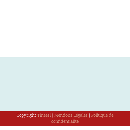
Copyright
Tineesi
|
Mentions Légales
|
Politique de
confidentialité