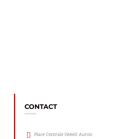
CONTACT

Place Centrale 06660 Auron