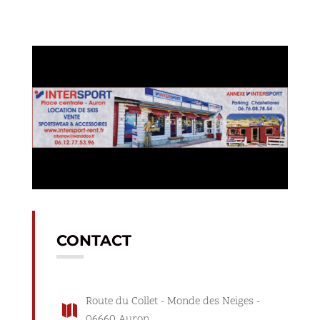
CONTACT
Route du Collet - Monde des Neiges -

06660 Auron