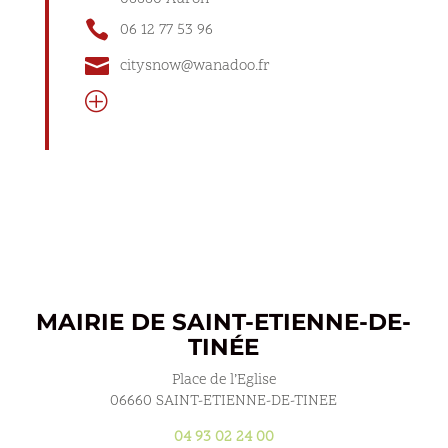

06 12 77 53 96

citysnow@wanadoo.fr
P
MAIRIE DE SAINT-ETIENNE-DE-
TINÉE
Place de l’Eglise
06660 SAINT-ETIENNE-DE-TINEE
04 93 02 24 00