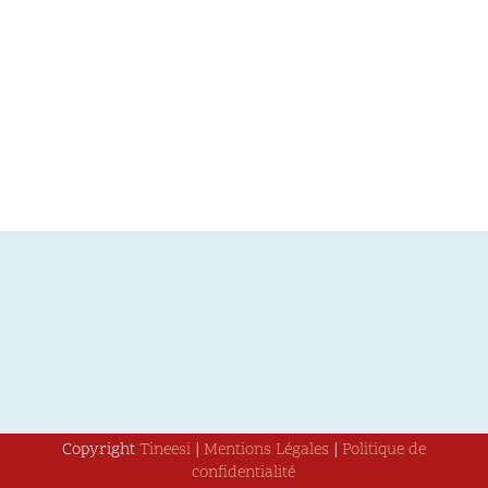
Copyright
Tineesi
|
Mentions Légales
|
Politique de
confidentialité