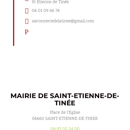
St Etienne de Tinée

06 01 09 66 74

savonneriedelatinee@gmail.com
P
MAIRIE DE SAINT-ETIENNE-DE-
TINÉE
Place de l’Eglise
06660 SAINT-ETIENNE-DE-TINEE
04 93 02 24 00