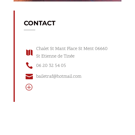
CONTACT
Chalet St Mant Place St Ment 06660

St Etienne de Tinée

06 20 32 54 05

bailetraf@hotmail.com
P