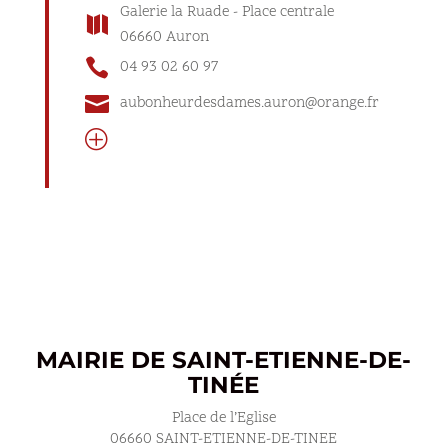
Galerie la Ruade - Place centrale

06660 Auron

04 93 02 60 97

aubonheurdesdames.auron@orange.fr
P
MAIRIE DE SAINT-ETIENNE-DE-
TINÉE
Place de l’Eglise
06660 SAINT-ETIENNE-DE-TINEE