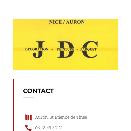
CONTACT

Auron, St Etienne de Tinée

06 12 49 60 21