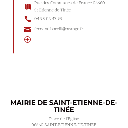
Rue des Communes de France 06660

St Etienne de Tinée

04 93 02 47 93

fernand.borelli@orange.fr
P
MAIRIE DE SAINT-ETIENNE-DE-
TINÉE
Place de l’Eglise
06660 SAINT-ETIENNE-DE-TINEE