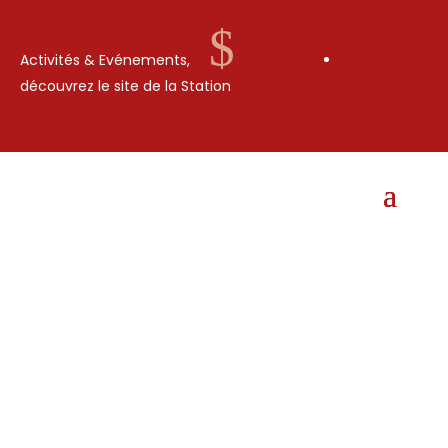
$
Activités & Evénements,
découvrez le site de la Station
AR 367 2023 //
PORTANT
LIMITATION DU