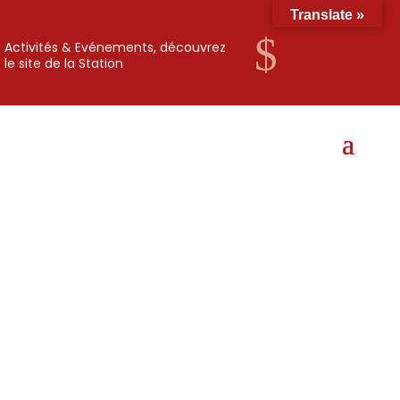
Translate »
$
Activités & Evénements, découvrez
le site de la Station
AR 355 2023 //
PORTANT
RÉGLEMENTATI
ON DE LA